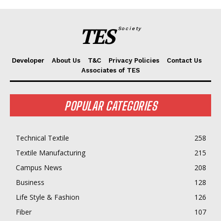
TES
Society
Developer
About Us
T&C
Privacy Policies
Contact Us
Associates of TES
POPULAR CATEGORIES
Technical Textile
258
Textile Manufacturing
215
Campus News
208
Business
128
Life Style & Fashion
126
Fiber
107