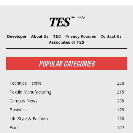
TES
Society
Developer
About Us
T&C
Privacy Policies
Contact Us
Associates of TES
POPULAR CATEGORIES
Technical Textile
258
Textile Manufacturing
215
Campus News
208
Business
128
Life Style & Fashion
126
Fiber
107