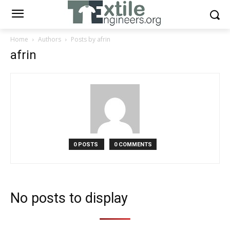
Home
Authors
Posts by afrin
afrin
0 POSTS
0 COMMENTS
No posts to display