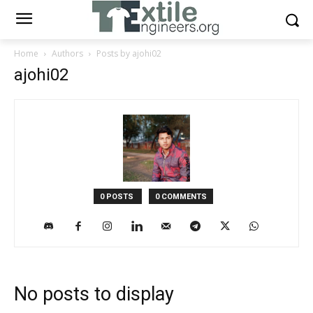
Home
Authors
Posts by ajohi02
ajohi02
0 POSTS
0 COMMENTS
No posts to display