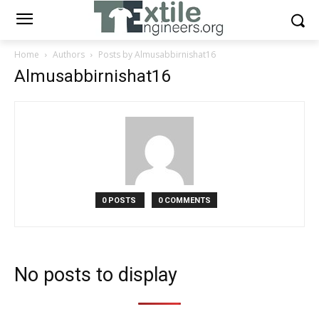
Home
Authors
Posts by Almusabbirnishat16
Almusabbirnishat16
0 POSTS
0 COMMENTS
No posts to display