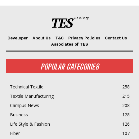
TES
Society
Developer
About Us
T&C
Privacy Policies
Contact Us
Associates of TES
POPULAR CATEGORIES
Technical Textile
258
Textile Manufacturing
215
Campus News
208
Business
128
Life Style & Fashion
126
Fiber
107