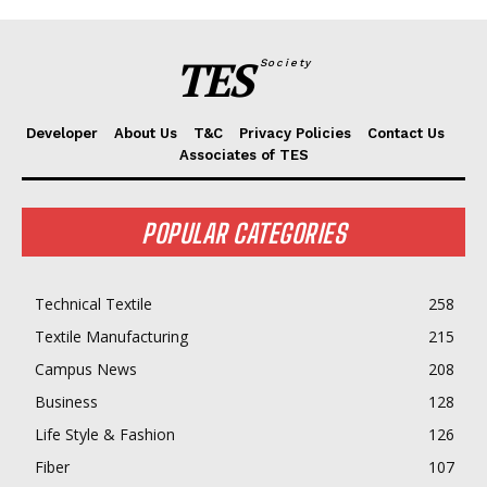
TES
Society
Developer
About Us
T&C
Privacy Policies
Contact Us
Associates of TES
POPULAR CATEGORIES
Technical Textile
258
Textile Manufacturing
215
Campus News
208
Business
128
Life Style & Fashion
126
Fiber
107