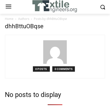
Home
Authors
Posts by dhhBttuOBqse
dhhBttuOBqse
0 POSTS
0 COMMENTS
No posts to display