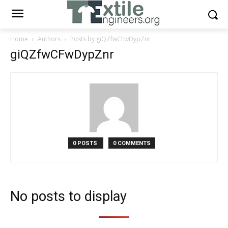
Home
Authors
Posts by giQZfwCFwDypZnr
giQZfwCFwDypZnr
0 POSTS
0 COMMENTS
No posts to display