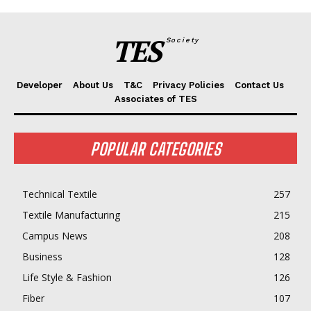
TES
Society
Developer
About Us
T&C
Privacy Policies
Contact Us
Associates of TES
POPULAR CATEGORIES
Technical Textile
257
Textile Manufacturing
215
Campus News
208
Business
128
Life Style & Fashion
126
Fiber
107