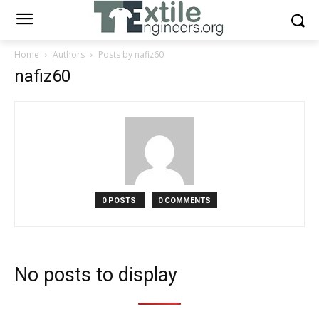
Home
Authors
Posts by nafiz60
nafiz60
0 POSTS
0 COMMENTS
No posts to display