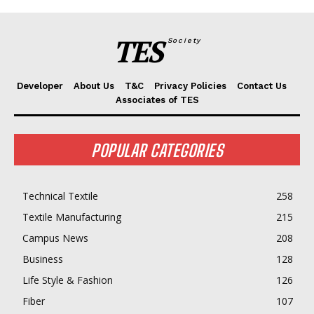
TES
Society
Developer
About Us
T&C
Privacy Policies
Contact Us
Associates of TES
POPULAR CATEGORIES
Technical Textile
258
Textile Manufacturing
215
Campus News
208
Business
128
Life Style & Fashion
126
Fiber
107