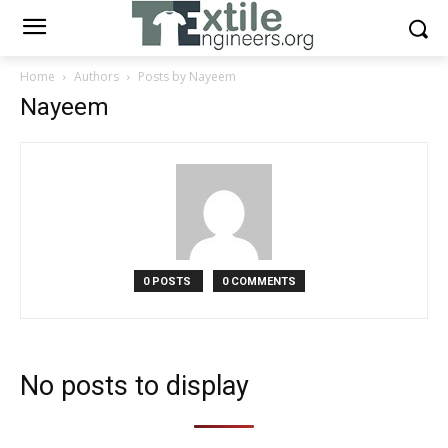
Home
Authors
Posts by Nayeem
Nayeem
0 POSTS
0 COMMENTS
No posts to display