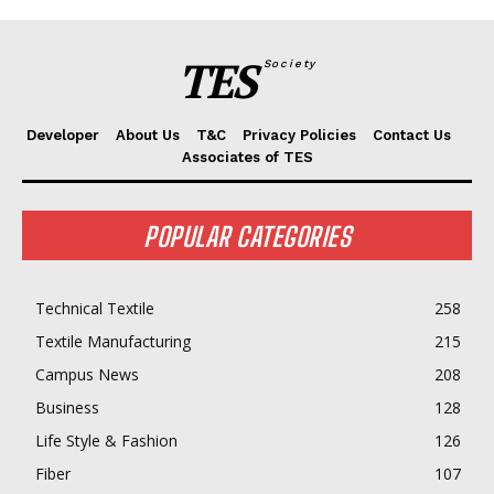
TES
Society
Developer
About Us
T&C
Privacy Policies
Contact Us
Associates of TES
POPULAR CATEGORIES
Technical Textile
258
Textile Manufacturing
215
Campus News
208
Business
128
Life Style & Fashion
126
Fiber
107