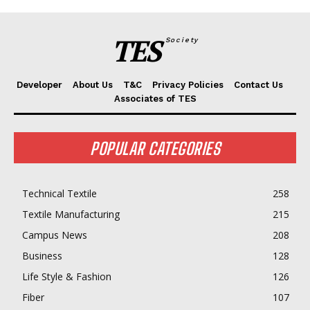
TES
Society
Developer
About Us
T&C
Privacy Policies
Contact Us
Associates of TES
POPULAR CATEGORIES
Technical Textile
258
Textile Manufacturing
215
Campus News
208
Business
128
Life Style & Fashion
126
Fiber
107