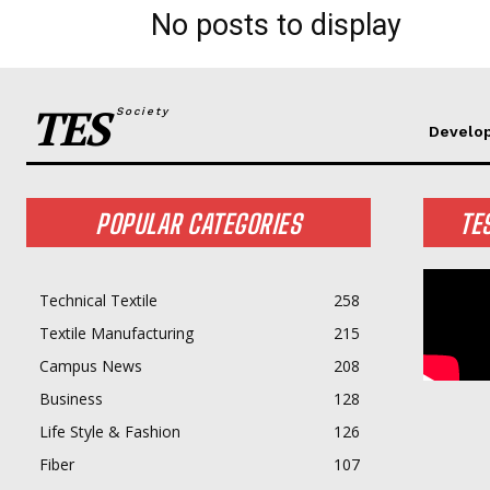
No posts to display
TES
Society
Develo
POPULAR CATEGORIES
TE
Technical Textile
258
Textile Manufacturing
215
Campus News
208
Business
128
Life Style & Fashion
126
Fiber
107