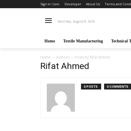
Sign in / Join
Developer
About Us
Terms and Condi
Saturday, August 8, 2026
Home
Textile Manufacturing
Technical T
Home
Authors
Posts by Rifat Ahmed
Rifat Ahmed
0 POSTS
0 COMMENTS