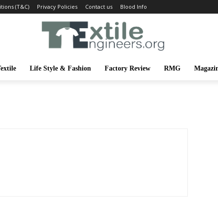
tions (T&C)
Privacy Policies
Contact us
Blood Info
extile
Life Style & Fashion
Factory Review
RMG
Magazi