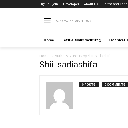
Sign in / Join
Developer
About Us
Terms and Condi
Sunday, January 4, 2026
Home
Textile Manufacturing
Technical T
Home
Authors
Posts by Shii..sadiashifa
Shii..sadiashifa
0 POSTS
0 COMMENTS