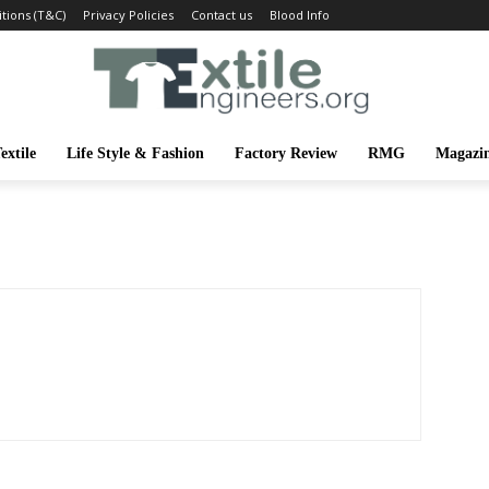
tions (T&C)
Privacy Policies
Contact us
Blood Info
extile
Life Style & Fashion
Factory Review
RMG
Magazi