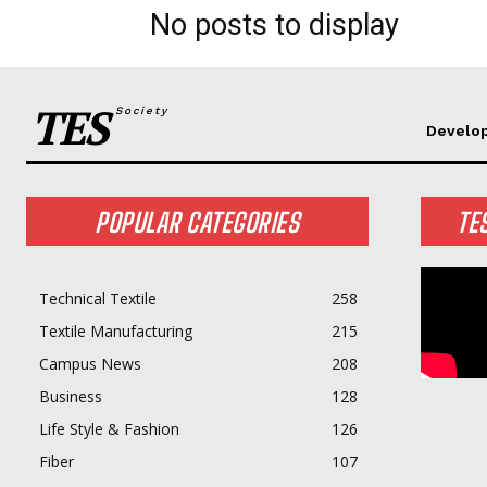
No posts to display
TES
Society
Develo
POPULAR CATEGORIES
TE
Technical Textile
258
Textile Manufacturing
215
Campus News
208
Business
128
Life Style & Fashion
126
Fiber
107