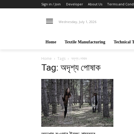
Sign in / Join
Developer
About Us
Terms and Condi
Wednesday, July 1, 2026
Home
Textile Manufacturing
Technical T
Home
Tags
অদৃশ্য পোষাক
Tag: অদৃশ্য পোষাক