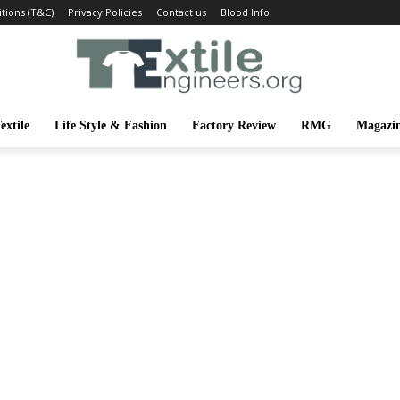
tions (T&C)
Privacy Policies
Contact us
Blood Info
extile
Life Style & Fashion
Factory Review
RMG
Magazi