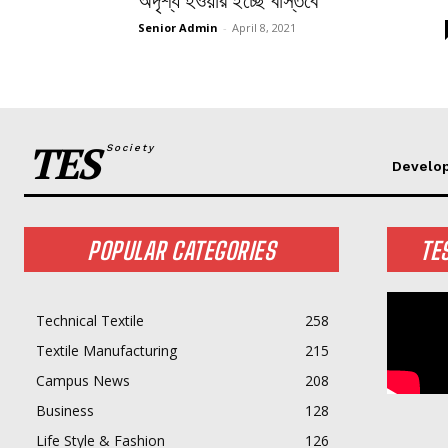
অদৃশ্য হওয়ার ইচ্ছে বাস্তবে
Senior Admin
-
April 8, 2021
TES
Society
Develo
POPULAR CATEGORIES
TE
Technical Textile
258
Textile Manufacturing
215
Campus News
208
Business
128
Life Style & Fashion
126