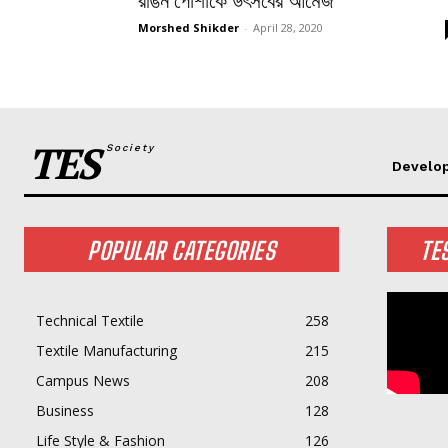
রঙিন পোশাকে উৎসবের আমেজ
Morshed Shikder
-
April 28, 2020
TES
Society
Develo
POPULAR CATEGORIES
TE
Technical Textile
258
Textile Manufacturing
215
Campus News
208
Business
128
Life Style & Fashion
126