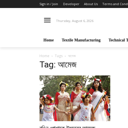
Sign in / Join
Developer
About Us
Terms and Condi
Thursday, August 6, 2026
Home
Textile Manufacturing
Technical T
Home
Tags
আমেজ
Tag: আমেজ