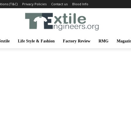
tions (T&C)
Privacy Policies
Contact us
Blood Info
extile
Life Style & Fashion
Factory Review
RMG
Magazi