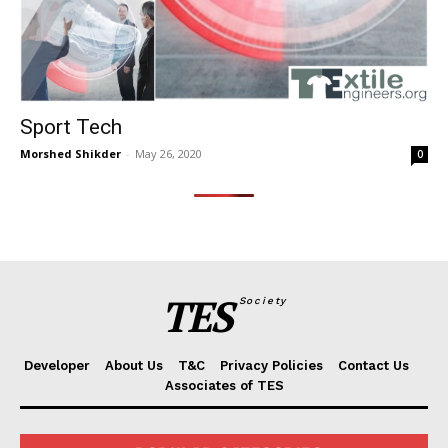
Sport Tech
Morshed Shikder
-
May 26, 2020
0
TES
Society
Developer
About Us
T&C
Privacy Policies
Contact Us
Associates of TES