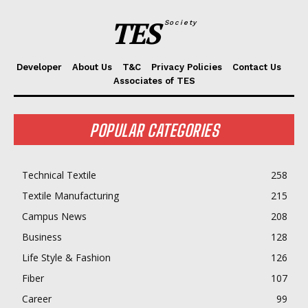
TES
Society
Developer
About Us
T&C
Privacy Policies
Contact Us
Associates of TES
POPULAR CATEGORIES
Technical Textile
258
Textile Manufacturing
215
Campus News
208
Business
128
Life Style & Fashion
126
Fiber
107
Career
99