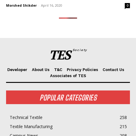
Morshed Shikder
-
April 16, 2020
0
TES
Society
Developer
About Us
T&C
Privacy Policies
Contact Us
Associates of TES
POPULAR CATEGORIES
Technical Textile
258
Textile Manufacturing
215
Campus News
208