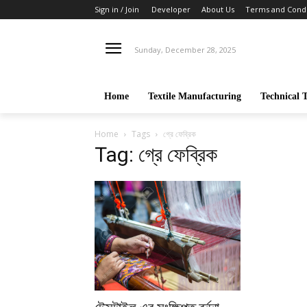
Sign in / Join
Developer
About Us
Terms and Condi
Sunday, December 28, 2025
Home
Textile Manufacturing
Technical T
Home
Tags
গ্রে ফেব্রিক
Tag: গ্রে ফেব্রিক