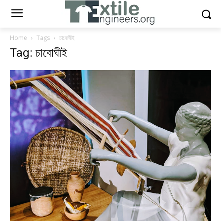
Home
Tags
চাবোঘীই
Tag: চাবোঘীই