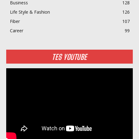
Business
128
Life Style & Fashion
126
Fiber
107
Career
99
TES YOUTUBE