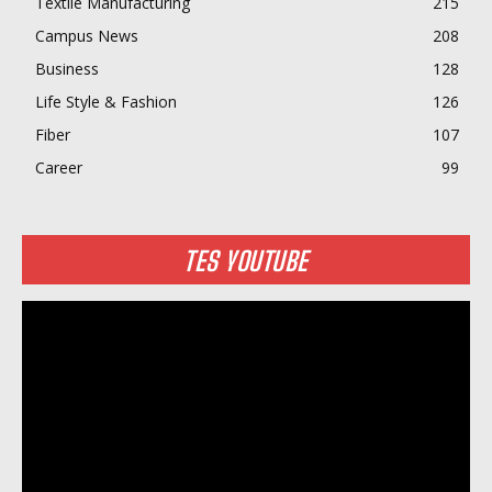
Textile Manufacturing
215
Campus News
208
Business
128
Life Style & Fashion
126
Fiber
107
Career
99
TES YOUTUBE