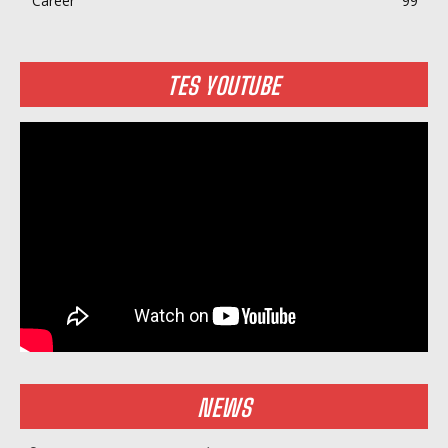
Career
99
TES YOUTUBE
NEWS