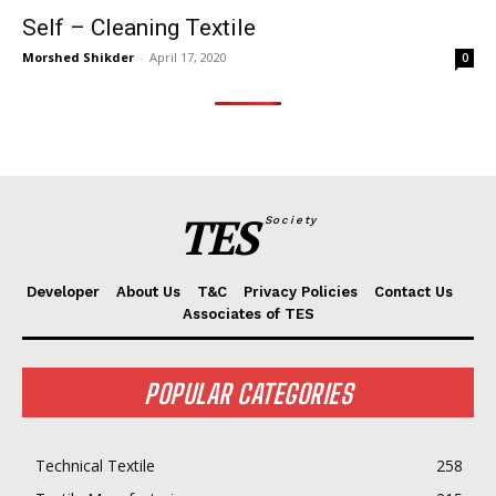
Self – Cleaning Textile
Morshed Shikder
-
April 17, 2020
0
TES
Society
Developer
About Us
T&C
Privacy Policies
Contact Us
Associates of TES
POPULAR CATEGORIES
Technical Textile
258