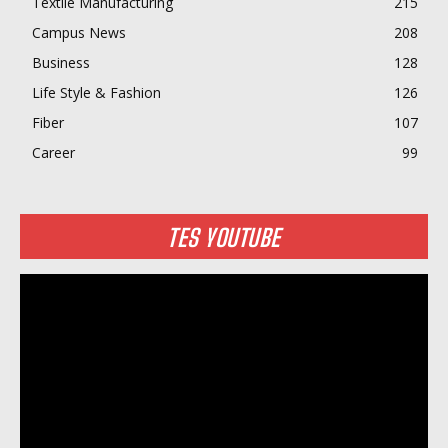
Textile Manufacturing
215
Campus News
208
Business
128
Life Style & Fashion
126
Fiber
107
Career
99
TES YOUTUBE