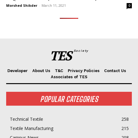
Morshed Shikder
-
March 11, 2021
0
TES
Society
Developer
About Us
T&C
Privacy Policies
Contact Us
Associates of TES
POPULAR CATEGORIES
Technical Textile
258
Textile Manufacturing
215
Campus News
208