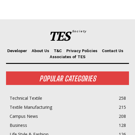
TES
Society
Developer
About Us
T&C
Privacy Policies
Contact Us
Associates of TES
POPULAR CATEGORIES
Technical Textile
258
Textile Manufacturing
215
Campus News
208
Business
128
Life Style & Fashion
126