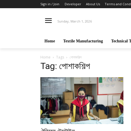
Sign in / Join
Developer
About Us
Terms and Condi
Sunday, March 1, 2026
Home
Textile Manufacturing
Technical T
Home
Tags
পোশাকশিল্প
Tag: পোশাকশিল্প