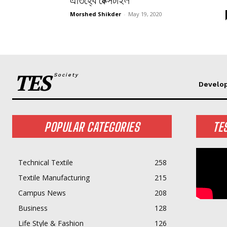
ঐতিহ্যে টেক্সটাইল
Morshed Shikder
-
May 19, 2020
TES
Society
Develo
POPULAR CATEGORIES
TE
Technical Textile
258
Textile Manufacturing
215
Campus News
208
Business
128
Life Style & Fashion
126