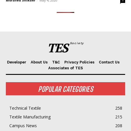
Morshed Shikder
-
May 4, 2020
1
TES
Society
Developer
About Us
T&C
Privacy Policies
Contact Us
Associates of TES
POPULAR CATEGORIES
Technical Textile
258
Textile Manufacturing
215
Campus News
208