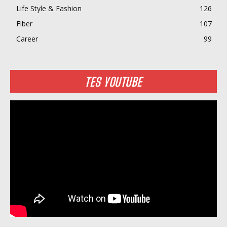
Life Style & Fashion
126
Fiber
107
Career
99
TES YOUTUBE