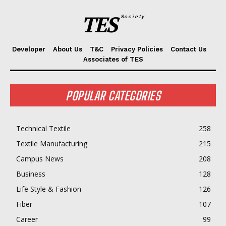
TES
Society
Developer
About Us
T&C
Privacy Policies
Contact Us
Associates of TES
POPULAR CATEGORIES
Technical Textile
258
Textile Manufacturing
215
Campus News
208
Business
128
Life Style & Fashion
126
Fiber
107
Career
99