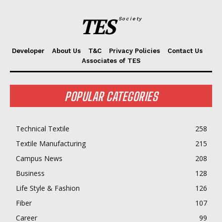
TES
Society
Developer
About Us
T&C
Privacy Policies
Contact Us
Associates of TES
POPULAR CATEGORIES
Technical Textile
258
Textile Manufacturing
215
Campus News
208
Business
128
Life Style & Fashion
126
Fiber
107
Career
99