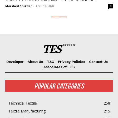
Morshed Shikder
-
April 13, 2020
0
TES
Society
Developer
About Us
T&C
Privacy Policies
Contact Us
Associates of TES
POPULAR CATEGORIES
Technical Textile
258
Textile Manufacturing
215