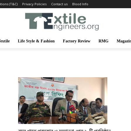
tions (T&C)
Privacy Policies
Contact us
Blood Info
extile
Life Style & Fashion
Factory Review
RMG
Magazi