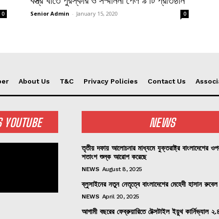
বস্ত্র খাতে পুরস্কার ও সম্মাননা পেল ৯ টি প্রতিষ্ঠান
Senior Admin
-
January 15, 2020
0
0
per
About Us
T&C
Privacy Policies
Contact Us
Associ
S YOUTUBE
NEWS
তৃতীয় দফায় আলোচনার মাধ্যমে যুক্তরাষ্ট্র বাংলাদেশের ও
শতাংশ শুল্ক আরোপ করেছে
NEWS
August 8, 2025
ব্লুসাইনের নতুন নেতৃত্বে বাংলাদেশের মেহেদী হাসান রুবেল
NEWS
April 20, 2025
আগামী বছরের ফেব্রুয়ারিতে টেক্সটাইল ইয়ুথ কার্নিভ্যাল ২.