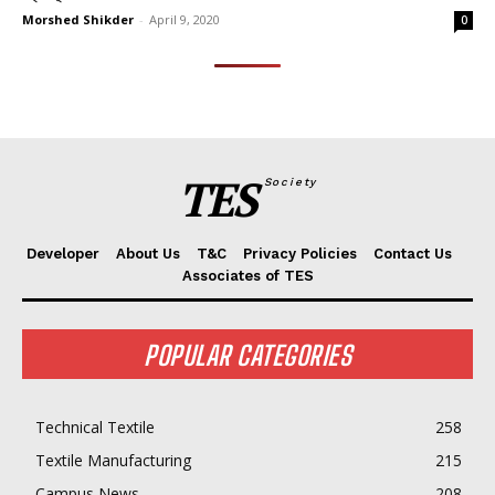
Morshed Shikder
-
April 9, 2020
0
TES
Society
Developer
About Us
T&C
Privacy Policies
Contact Us
Associates of TES
POPULAR CATEGORIES
Technical Textile
258
Textile Manufacturing
215
Campus News
208