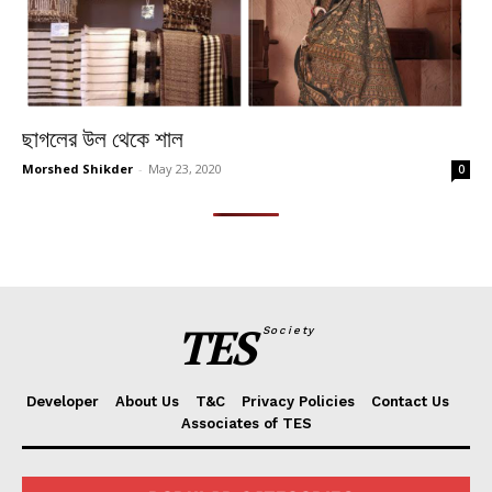
ছাগলের উল থেকে শাল
Morshed Shikder
-
May 23, 2020
0
TES
Society
Developer
About Us
T&C
Privacy Policies
Contact Us
Associates of TES