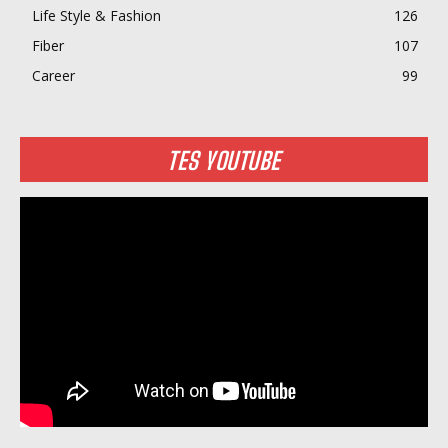
Life Style & Fashion
126
Fiber
107
Career
99
TES YOUTUBE