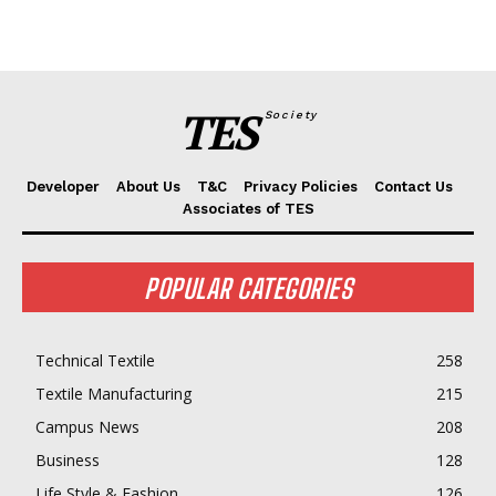
TES
Society
Developer
About Us
T&C
Privacy Policies
Contact Us
Associates of TES
POPULAR CATEGORIES
Technical Textile
258
Textile Manufacturing
215
Campus News
208
Business
128
Life Style & Fashion
126