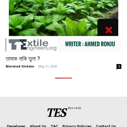
তামাক নাকি তুলা ?
Morshed Shikder
-
May 21, 2020
0
TES
Society
Developer
About Us
T&C
Privacy Policies
Contact Us