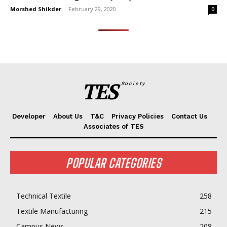
Morshed Shikder
-
February 29, 2020
0
TES
Society
Developer
About Us
T&C
Privacy Policies
Contact Us
Associates of TES
POPULAR CATEGORIES
Technical Textile
258
Textile Manufacturing
215
Campus News
208