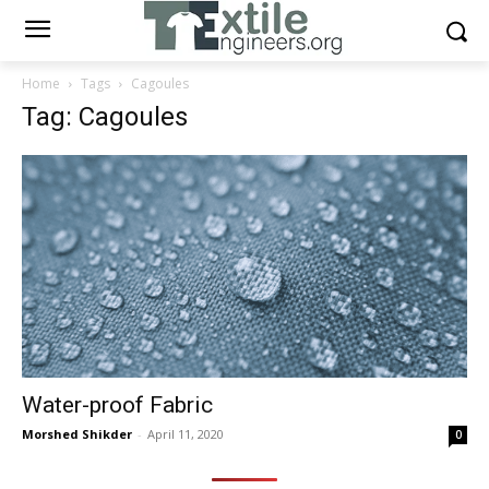
Home
Tags
Cagoules
Tag: Cagoules
Water-proof Fabric
Morshed Shikder
-
April 11, 2020
0