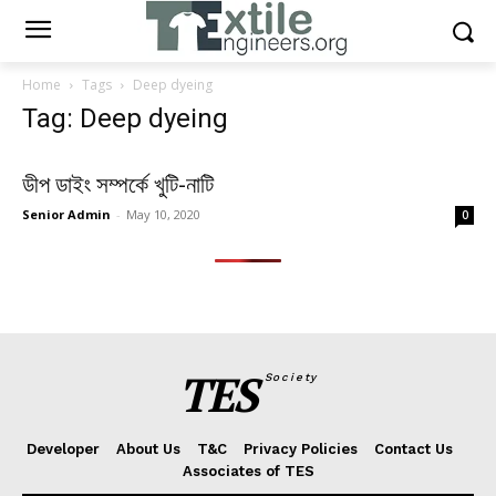
Home
Tags
Deep dyeing
Tag: Deep dyeing
ডীপ ডাইং সম্পর্কে খুটি-নাটি
Senior Admin
-
May 10, 2020
0
TES
Society
Developer
About Us
T&C
Privacy Policies
Contact Us
Associates of TES