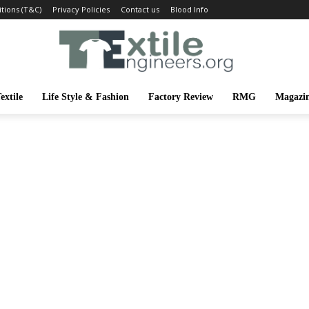
tions (T&C)
Privacy Policies
Contact us
Blood Info
extile
Life Style & Fashion
Factory Review
RMG
Magazi