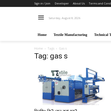
Sign in / Join
Developer
About Us
Terms and Condi
Saturday, August 8, 2026
Home
Textile Manufacturing
Technical T
Home
Tags
Gas s
Tag: gas s