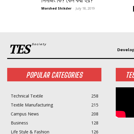
সিনজিং কি? কেন করা হয়?
Morshed Shikder
-
July 18, 2019
TES
Society
Develo
POPULAR CATEGORIES
TE
Technical Textile
258
Textile Manufacturing
215
Campus News
208
Business
128
Life Style & Fashion
126