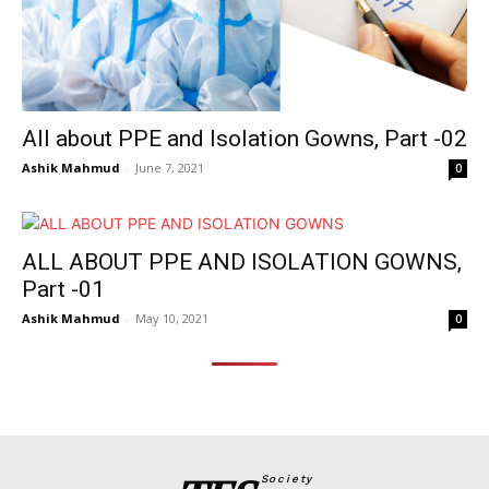
All about PPE and Isolation Gowns, Part -02
Ashik Mahmud
-
June 7, 2021
0
ALL ABOUT PPE AND ISOLATION GOWNS,
Part -01
Ashik Mahmud
-
May 10, 2021
0
Society