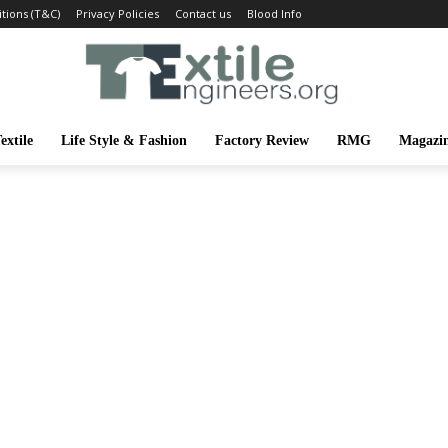
tions (T&C)
Privacy Policies
Contact us
Blood Info
extile
Life Style & Fashion
Factory Review
RMG
Magazi