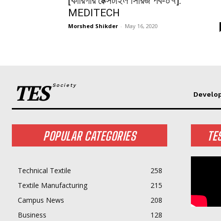
[কারিগরি টেক্সটাইল সিরিজ পর্ব-০৭]:
MEDITECH
Morshed Shikder
-
May 16, 2020
TES
Society
Develo
POPULAR CATEGORIES
TE
Technical Textile
258
Textile Manufacturing
215
Campus News
208
Business
128