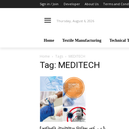
Sign in / Join
Developer
About Us
Terms and Condi
Thursday, August 6, 2026
Home
Textile Manufacturing
Technical T
Home
Tags
MEDITECH
Tag: MEDITECH