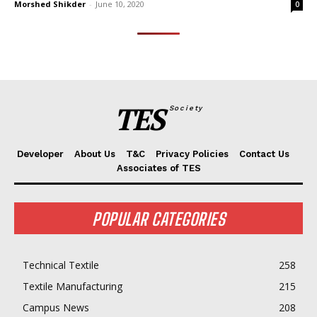
Morshed Shikder
-
June 10, 2020
0
TES
Society
Developer
About Us
T&C
Privacy Policies
Contact Us
Associates of TES
POPULAR CATEGORIES
Technical Textile
258
Textile Manufacturing
215
Campus News
208