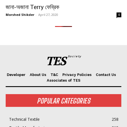
জানা-অজানা Terry ফেব্রিক
Morshed Shikder
-
April 27, 2020
0
TES
Society
Developer
About Us
T&C
Privacy Policies
Contact Us
Associates of TES
POPULAR CATEGORIES
Technical Textile
258