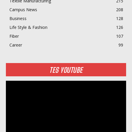
Textile Manufacturing
215
Campus News
208
Business
128
Life Style & Fashion
126
Fiber
107
Career
99
TES YOUTUBE