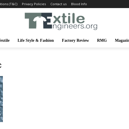
tions (T&C)
Privacy Policies
Contact us
Blood Info
extile
Life Style & Fashion
Factory Review
RMG
Magazi
c