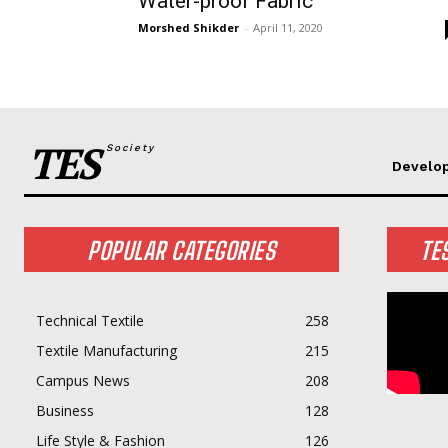
Water-proof Fabric
Morshed Shikder
-
April 11, 2020
TES
Society
Develo
POPULAR CATEGORIES
TE
Technical Textile
258
Textile Manufacturing
215
Campus News
208
Business
128
Life Style & Fashion
126