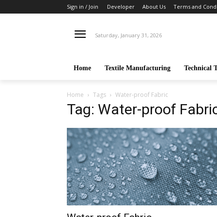
Sign in / Join
Developer
About Us
Terms and Condi
Saturday, January 31, 2026
Home
Textile Manufacturing
Technical T
Home
Tags
Water-proof Fabric
Tag: Water-proof Fabri