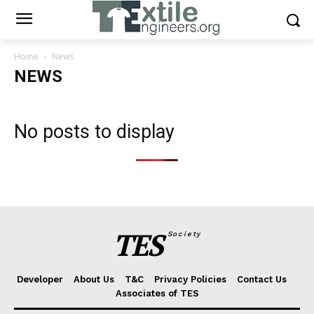
Home
News
NEWS
No posts to display
TES
Society
Developer
About Us
T&C
Privacy Policies
Contact Us
Associates of TES