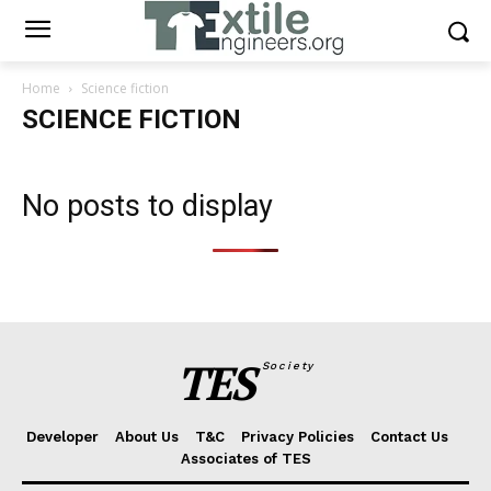
Home
Science fiction
SCIENCE FICTION
No posts to display
TES
Society
Developer
About Us
T&C
Privacy Policies
Contact Us
Associates of TES