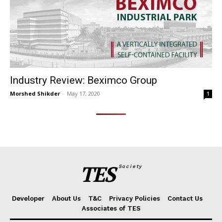
Industry Review: Beximco Group
Morshed Shikder
-
May 17, 2020
1
TES
Society
Developer
About Us
T&C
Privacy Policies
Contact Us
Associates of TES