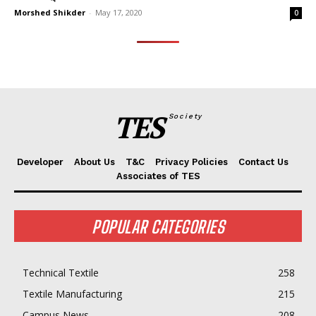
Morshed Shikder
-
May 17, 2020
0
TES
Society
Developer
About Us
T&C
Privacy Policies
Contact Us
Associates of TES
POPULAR CATEGORIES
Technical Textile
258
Textile Manufacturing
215
Campus News
208